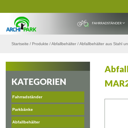
FAHRRADSTÄNDER
Startseite
/
Produkte
/
Abfallbehälter
/
Abfallbehälter aus Stahl u
Abfal
KATEGORIEN
MAR
Fahrradständer
Parkbänke
Abfallbehälter