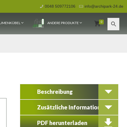
0048 509772106
info@archipark-24.de
0
UMENKÜBEL
ANDERE PRODUKTE
Beschreibung
Zusätzliche Information
PDF herunterladen