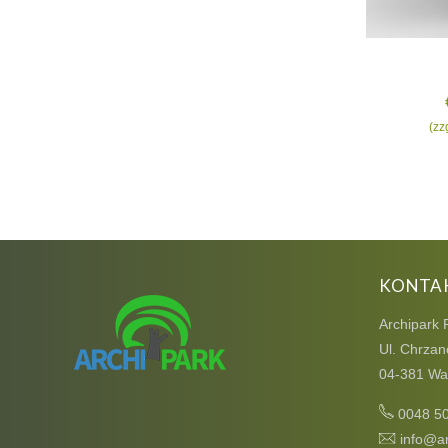
(zz
KONTA
Archipark 
Ul. Chrzan
04-381 Wa
0048 5
info@ar