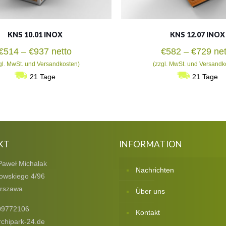
KNS 10.01 INOX
KNS 12.07 INOX
Preisspanne:
Pre
€
514
–
€
937
netto
€
582
–
€
729
net
€514
€58
gl. MwSt. und Versandkosten)
(zzgl. MwSt. und Versandk
bis
bis
21 Tage
21 Tage
€937
€72
KT
INFORMATION
Paweł Michalak
Nachrichten
owskiego 4/96
rszawa
Über uns
09772106
Kontakt
chipark-24.de