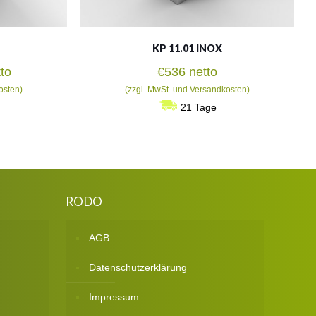
KP 11.01 INOX
isspanne:
to
€
536
netto
2
osten)
(zzgl. MwSt. und Versandkosten)
21 Tage
9
RODO
AGB
Datenschutzerklärung
Impressum