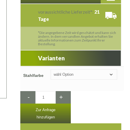
voraussichtliche Lieferzeit*:
21
Tage
*Die angegebene Zeit wird geschätzt und kann sich
ändern. In dem versandten Angebot erhalten Sie
aktuelle Informationen zum Zeitpunkt Ihrer
Bestellung.
Varianten
Stahlfarbe
-
+
Zur Anfrage
hinzufügen