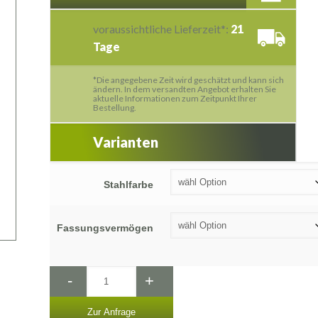
voraussichtliche Lieferzeit*:
21
Tage
*Die angegebene Zeit wird geschätzt und kann sich
ändern. In dem versandten Angebot erhalten Sie
aktuelle Informationen zum Zeitpunkt Ihrer
Bestellung.
Varianten
Stahlfarbe
Fassungsvermögen
-
+
Zur Anfrage