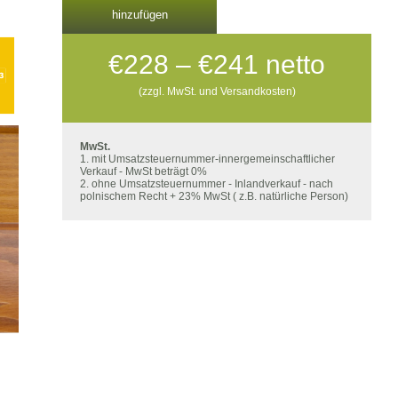
hinzufügen
Preisspann
€
228
–
€
241
netto
€228
(zzgl. MwSt. und Versandkosten)
bis
€241
MwSt.
1. mit Umsatzsteuernummer-innergemeinschaftlicher
Verkauf - MwSt beträgt 0%
2. ohne Umsatzsteuernummer - Inlandverkauf - nach
polnischem Recht + 23% MwSt ( z.B. natürliche Person)