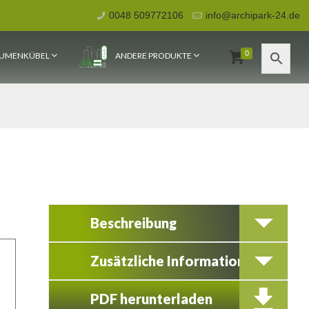
0048 509772106
info@archipark-24.de
0
UMENKÜBEL
ANDERE PRODUKTE
Beschreibung
Zusätzliche Information
PDF herunterladen