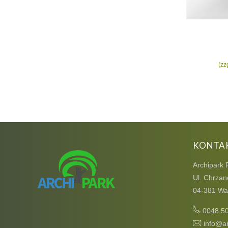
(zz
KONTA
Archipark 
Ul. Chrzan
04-381 Wa
0048 5
info@ar