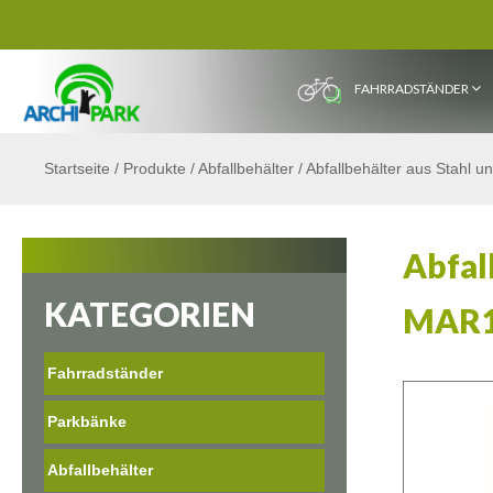
FAHRRADSTÄNDER
Startseite
/
Produkte
/
Abfallbehälter
/
Abfallbehälter aus Stahl u
Abfal
KATEGORIEN
MAR
Fahrradständer
Parkbänke
Abfallbehälter