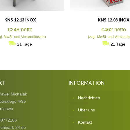
KNS 12.13 INOX
KNS 12.03 INOX
€
248
netto
€
462
netto
gl. MwSt. und Versandkosten)
(zzgl. MwSt. und Versandk
21 Tage
21 Tage
KT
INFORMATION
Paweł Michalak
Nachrichten
owskiego 4/96
rszawa
Über uns
09772106
Kontakt
chipark-24.de