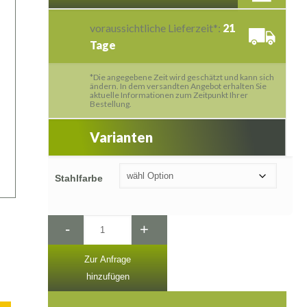
voraussichtliche Lieferzeit*:
21
Tage
*Die angegebene Zeit wird geschätzt und kann sich
ändern. In dem versandten Angebot erhalten Sie
aktuelle Informationen zum Zeitpunkt Ihrer
Bestellung.
Varianten
Stahlfarbe
-
+
Zur Anfrage
hinzufügen