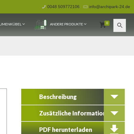
0048 509772106
info@archipark-24.de
0
UMENKÜBEL
ANDERE PRODUKTE
Beschreibung
Zusätzliche Information
PDF herunterladen