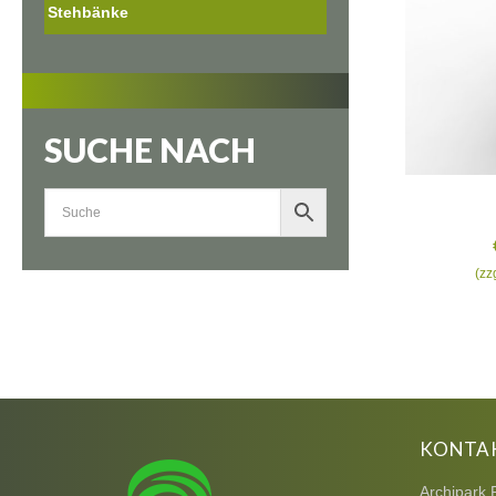
Stehbänke
SUCHE NACH
(zz
KONTA
Archipark 