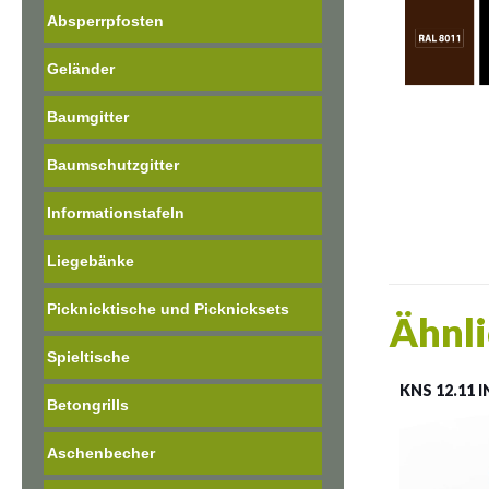
Absperrpfosten
Geländer
Baumgitter
Baumschutzgitter
Informationstafeln
Liegebänke
Picknicktische und Picknicksets
Ähnli
Spieltische
KNS 12.11 
Betongrills
Aschenbecher