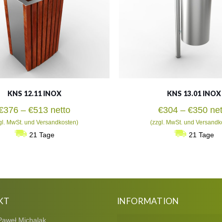
KNS 12.11 INOX
KNS 13.01 INOX
Preisspanne:
Pre
€
376
–
€
513
netto
€
304
–
€
350
net
€376
€30
gl. MwSt. und Versandkosten)
(zzgl. MwSt. und Versandk
bis
bis
21 Tage
21 Tage
€513
€35
KT
INFORMATION
Paweł Michalak