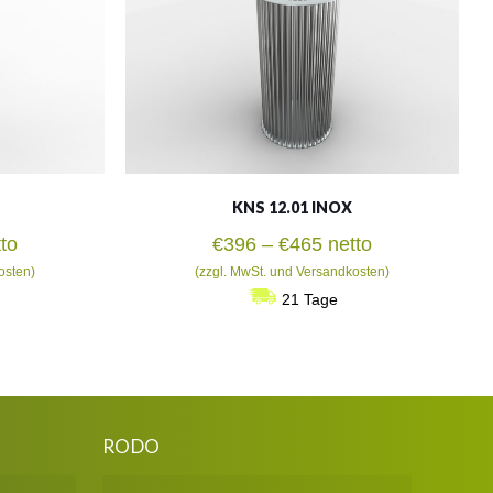
KNS 12.01 INOX
isspanne:
Preisspanne:
to
€
396
–
€
465
netto
4
€396
osten)
(zzgl. MwSt. und Versandkosten)
bis
21 Tage
0
€465
RODO