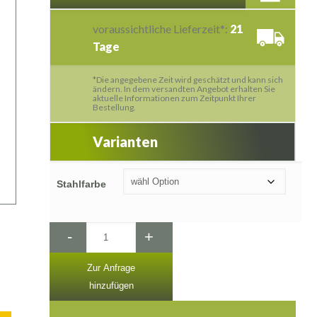
voraussichtliche Lieferzeit*:
21
Tage
*Die angegebene Zeit wird geschätzt und kann sich
ändern. In dem versandten Angebot erhalten Sie
aktuelle Informationen zum Zeitpunkt Ihrer
Bestellung.
Varianten
Stahlfarbe
-
+
Zur Anfrage
hinzufügen