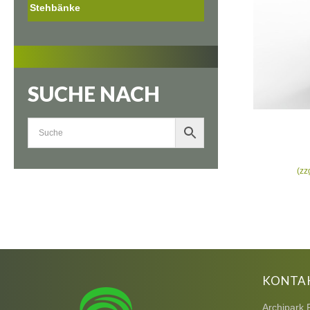
Stehbänke
SUCHE NACH
(zz
KONTA
Archipark 