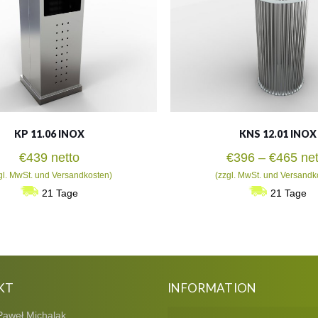
KP 11.06 INOX
KNS 12.01 INOX
Pre
€
439
netto
€
396
–
€
465
net
€39
gl. MwSt. und Versandkosten)
(zzgl. MwSt. und Versandk
bis
21 Tage
21 Tage
€46
KT
INFORMATION
Paweł Michalak