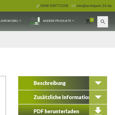
0048 509772106
info@archipark-24.de
0
UMENKÜBEL
ANDERE PRODUKTE
Beschreibung
Zusätzliche Information
PDF herunterladen