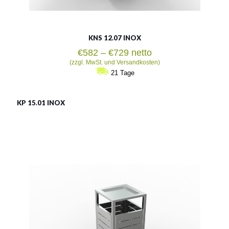
KNS 12.07 INOX
Preisspanne:
€
582
–
€
729
netto
€582
(zzgl. MwSt. und Versandkosten)
bis
21 Tage
€729
KP 15.01 INOX
KP 15.01 INOX
Material:
rostträger Stahl
Fassungsvermögen:
65l
Siehe mehr