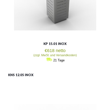
KP 15.01 INOX
€
618
netto
(zzgl. MwSt. und Versandkosten)
21 Tage
KNS 12.05 INOX
LSN 12.05 INOX
Material:
rostträger Stahl
Fassungsvermögen: