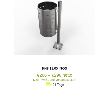
35 oder 60l
Siehe mehr
KNS 12.05 INOX
Preisspanne:
€
266
–
€
296
netto
€266
(zzgl. MwSt. und Versandkosten)
bis
21 Tage
€296