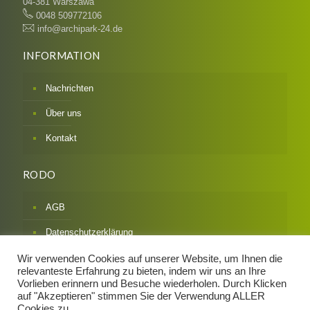
04-381 Warszawa
0048 509772106
info@archipark-24.de
INFORMATION
Nachrichten
Über uns
Kontakt
RODO
AGB
Datenschutzerklärung
Impressum
Wir verwenden Cookies auf unserer Website, um Ihnen die
relevanteste Erfahrung zu bieten, indem wir uns an Ihre
Widerrufsbelehrung & Formular
Vorlieben erinnern und Besuche wiederholen. Durch Klicken
auf "Akzeptieren" stimmen Sie der Verwendung ALLER
Zahlarten / Versandarten
Cookies zu.