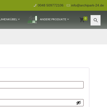
0048 509772106
info@archipark-24.de
0
UMENKÜBEL
ANDERE PRODUKTE