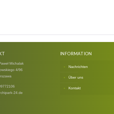
KT
INFORMATION
Paweł Michalak
Nachrichten
owskiego 4/96
rszawa
Über uns
09772106
Kontakt
chipark-24.de